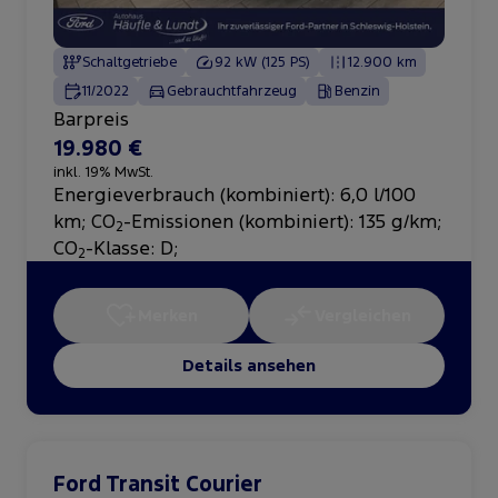
Schaltgetriebe
92 kW (125 PS)
12.900 km
11/2022
Gebrauchtfahrzeug
Benzin
Barpreis
19.980 €
inkl. 19% MwSt.
Energieverbrauch (kombiniert): 6,0 l/100
km
;
CO
-Emissionen (kombiniert): 135 g/km
;
2
CO
-Klasse: D
;
2
Merken
Vergleichen
Details ansehen
Ford Transit Courier