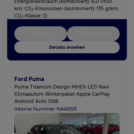
Energieverbrauch (kombiniert): 6,0 l/100
km
;
CO
-Emissionen (kombiniert): 135 g/km
;
2
CO
-Klasse: D
;
2
Merken
Vergleichen
Details ansehen
Ford Puma
Puma Titanium Design MHEV LED Navi
Klimaautom Winterpaket Apple CarPlay
Android Auto DAB
Interne Nummer NA41659