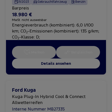
11/2023
Gebrauchtfahrzeug
Benzin
Barpreis
18.980 €
MwSt. nicht ausweisbar
Energieverbrauch (kombiniert): 6,0 l/100
km
;
CO
-Emissionen (kombiniert): 135 g/km
;
2
CO
-Klasse: D
;
2
Merken
Vergleichen
Details ansehen
Ford Kuga
Kuga Plug-In Hybrid Cool & Connect
Allwetterreifen
Interne Nummer MB27335