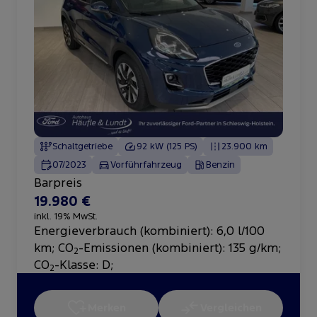
Schaltgetriebe
92 kW (125 PS)
23.900 km
07/2023
Vorführfahrzeug
Benzin
Barpreis
19.980 €
inkl. 19% MwSt.
Energieverbrauch (kombiniert): 6,0 l/100
km
;
CO
-Emissionen (kombiniert): 135 g/km
;
2
CO
-Klasse: D
;
2
Merken
Vergleichen