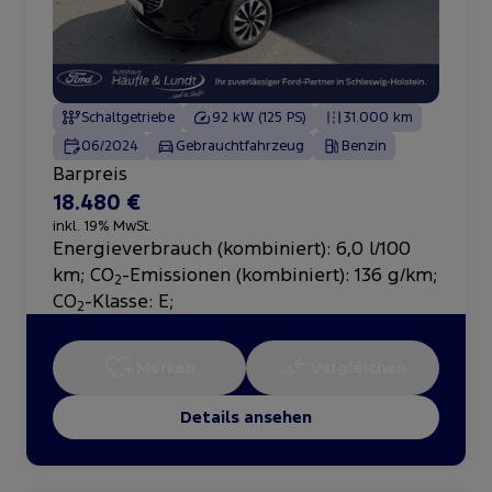
Schaltgetriebe
92 kW (125 PS)
31.000 km
06/2024
Gebrauchtfahrzeug
Benzin
Barpreis
18.480 €
inkl. 19% MwSt.
Energieverbrauch (kombiniert): 6,0 l/100
km
;
CO
-Emissionen (kombiniert): 136 g/km
;
2
CO
-Klasse: E
;
2
Merken
Vergleichen
Details ansehen