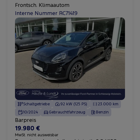
Frontsch. Klimaautom
Interne Nummer RC71419
Schaltgetriebe
92 kW (125 PS)
23.000 km
10/2024
Gebrauchtfahrzeug
Benzin
Barpreis
19.980 €
MwSt. nicht ausweisbar