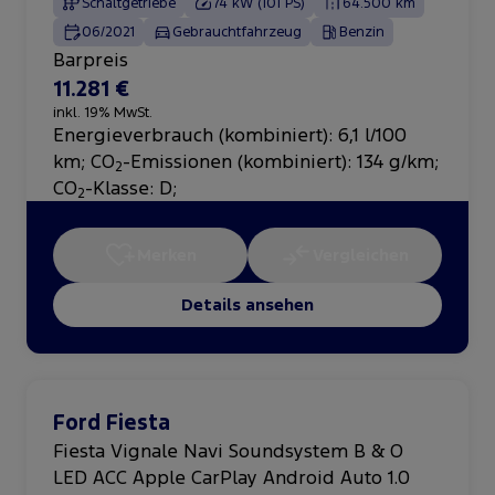
Schaltgetriebe
74 kW (101 PS)
64.500 km
06/2021
Gebrauchtfahrzeug
Benzin
Barpreis
11.281 €
inkl. 19% MwSt.
Energieverbrauch (kombiniert): 6,1 l/100
km
;
CO
-Emissionen (kombiniert): 134 g/km
;
2
CO
-Klasse: D
;
2
Merken
Vergleichen
Details ansehen
Ford Fiesta
Fiesta Vignale Navi Soundsystem B & O
LED ACC Apple CarPlay Android Auto 1.0