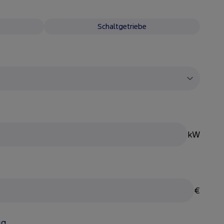
Schaltgetriebe
kW
€
ug