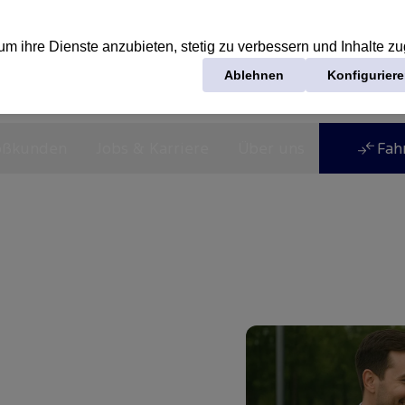
oßkunden
Jobs & Karriere
Über uns
Fah