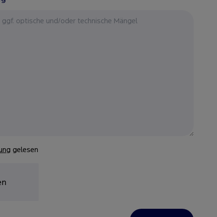
ung
gelesen
en