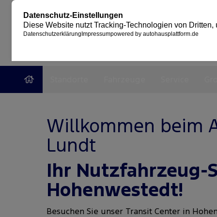
Standorte
Fahrzeuge
Service
Gr
Willkommen beim A
Lundt
Ihr Nutzfahrzeug-Sp
Hohenwestedt
!
Besuchen Sie unser Transit Center in Hohen