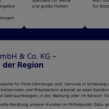
s
Spezialist für kleine
Aus- u
angebot
und große Flotten
für Nut
rzeugen
GmbH & Co. KG –
n der Region
 Experte für Ford-Fahrzeuge und -Services in Schleswig
beiterinnen und Mitarbeitern arbeitet an allen Stando
nd Gebrauchtwagen, in der Wartung oder im Bereich Te
iduelle Beratung unserer Kunden im Mittelpunkt. Dazu g