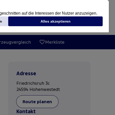
rzeugvergleich
Merkliste
Adresse
Friedrichsruh 3c
24594
Hohenwestedt
Route planen
Kontakt