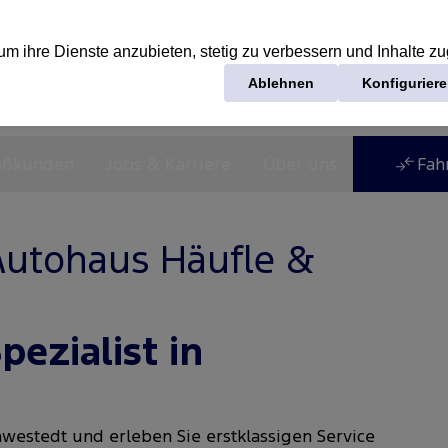
oßkunden
Jobs & Karriere
Über uns
Fah
utohaus Häufle &
ezialist in
westedt und erleben Sie erstklassigen Service