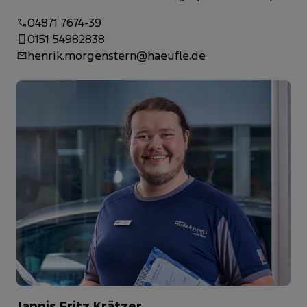
04871 7674-39
0151 54982838
henrik.morgenstern@haeufle.de
Jannis Fritz Krätzer