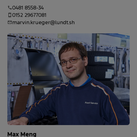
0481 8558-34
0152 29677081
marvin.krueger@lundt.sh
Max Meng