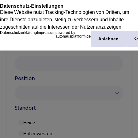
Volltextsuche
Position
Standort
Heide
Hohenwestedt